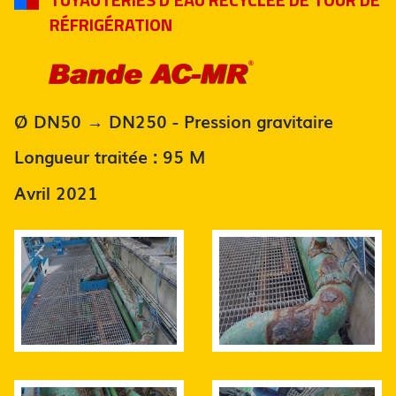
TUYAUTERIES D'EAU RECYCLÉE DE TOUR DE
RÉFRIGÉRATION
Ø DN50 → DN250 - Pression gravitaire
Longueur traitée : 95 M
Avril 2021