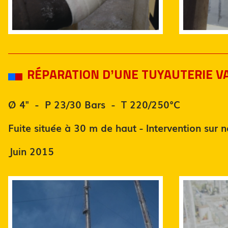
RÉPARATION D’UNE TUYAUTERIE 
Ø 4" - P 23/30 Bars - T 220/250°C
Fuite située à 30 m de haut - Intervention sur n
Juin 2015